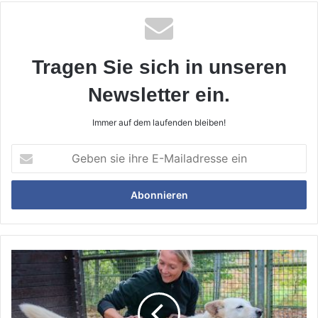
Tragen Sie sich in unseren
Newsletter ein.
Immer auf dem laufenden bleiben!
Geben
sie
ihre
E-
Mailadresse
ein
Für
Rex
gab
es
ein