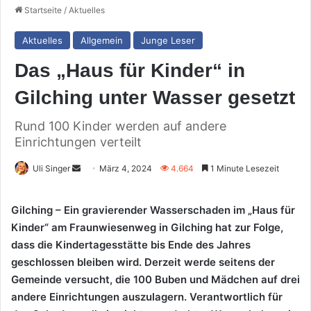
Startseite
/
Aktuelles
Aktuelles
Allgemein
Junge Leser
Das „Haus für Kinder“ in
Gilching unter Wasser gesetzt
Rund 100 Kinder werden auf andere
Einrichtungen verteilt
Sende
Uli Singer
März 4, 2024
4.664
1 Minute Lesezeit
uns
eine
Gilching – Ein gravierender Wasserschaden im „Haus für
E-
Kinder“ am Fraunwiesenweg in Gilching hat zur Folge,
Mail
dass die Kindertagesstätte bis Ende des Jahres
geschlossen bleiben wird. Derzeit werde seitens der
Gemeinde versucht, die 100 Buben und Mädchen auf drei
andere Einrichtungen auszulagern. Verantwortlich für