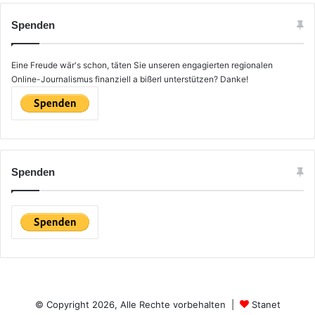
h
e
Spenden
n
n
a
Eine Freude wär's schon, täten Sie unseren engagierten regionalen
c
Online-Journalismus finanziell a bißerl unterstützen? Danke!
h
:
Spenden
© Copyright 2026, Alle Rechte vorbehalten |
Stanet