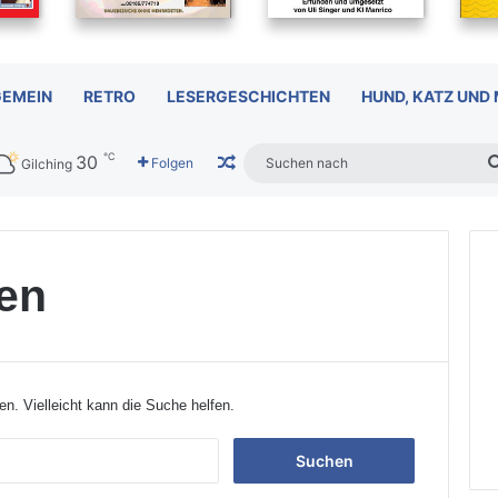
GEMEIN
RETRO
LESERGESCHICHTEN
HUND, KATZ UND
℃
30
Zufälliger Artikel
Folgen
Gilching
en
en. Vielleicht kann die Suche helfen.
S
u
c