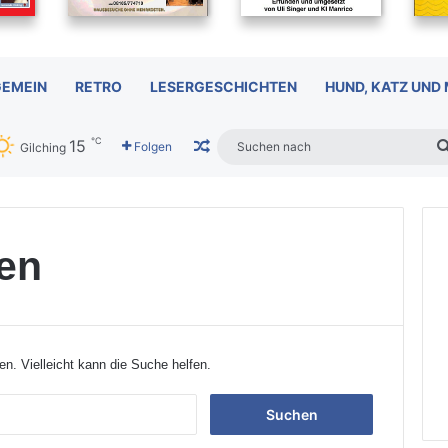
GEMEIN
RETRO
LESERGESCHICHTEN
HUND, KATZ UND
℃
15
Zufälliger Artikel
Folgen
Gilching
en
en. Vielleicht kann die Suche helfen.
S
u
c