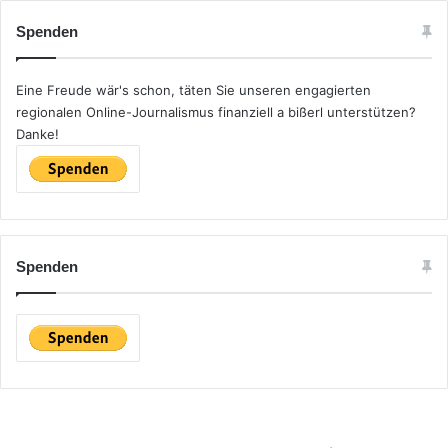
e
Spenden
n
n
a
Eine Freude wär's schon, täten Sie unseren engagierten
c
regionalen Online-Journalismus finanziell a bißerl unterstützen?
h
Danke!
:
Spenden