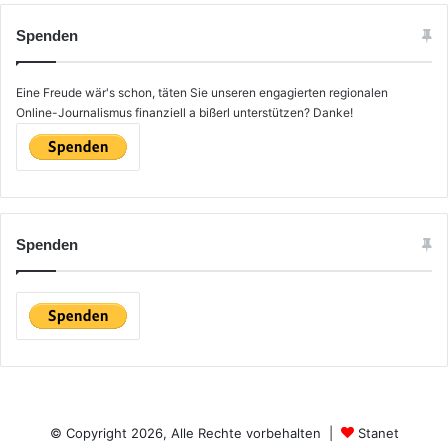
h
e
Spenden
n
n
a
Eine Freude wär's schon, täten Sie unseren engagierten regionalen
c
Online-Journalismus finanziell a bißerl unterstützen? Danke!
h
:
Spenden
© Copyright 2026, Alle Rechte vorbehalten |
Stanet