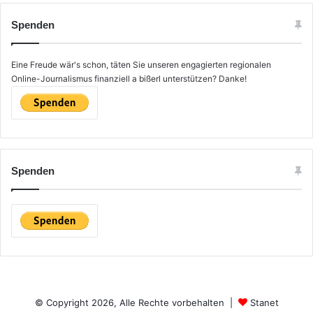
h
e
Spenden
n
n
a
Eine Freude wär's schon, täten Sie unseren engagierten regionalen
c
Online-Journalismus finanziell a bißerl unterstützen? Danke!
h
:
Spenden
© Copyright 2026, Alle Rechte vorbehalten |
Stanet