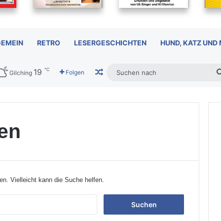
GEMEIN
RETRO
LESERGESCHICHTEN
HUND, KATZ UND
℃
19
Zufälliger Artikel
Folgen
Gilching
en
en. Vielleicht kann die Suche helfen.
S
u
c