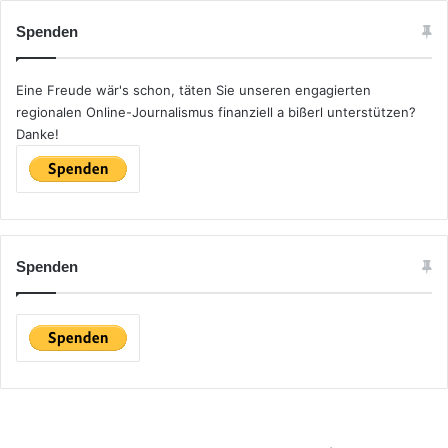
e
Spenden
n
n
a
Eine Freude wär's schon, täten Sie unseren engagierten
c
regionalen Online-Journalismus finanziell a bißerl unterstützen?
h
Danke!
:
Spenden