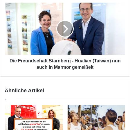
Die
Freundschaft
Starnberg
-
Hualian
(Taiwan)
nun
auch
in
Marmor
Die Freundschaft Starnberg - Hualian (Taiwan) nun
gemeißelt
auch in Marmor gemeißelt
Ähnliche Artikel