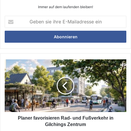
Immer auf dem laufenden bleiben!
Geben
sie
ihre
E-
Mailadresse
ein
Planer
favorisieren
Rad-
und
Fußverkehr
in
Gilchings
Zentrum
Planer favorisieren Rad- und Fußverkehr in
Gilchings Zentrum