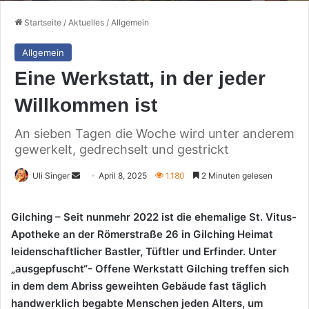
Startseite
/
Aktuelles
/
Allgemein
Allgemein
Eine Werkstatt, in der jeder
Willkommen ist
An sieben Tagen die Woche wird unter anderem
gewerkelt, gedrechselt und gestrickt
Sende
Uli Singer
April 8, 2025
1.180
2 Minuten gelesen
uns
eine
Gilching – Seit nunmehr 2022 ist die ehemalige St. Vitus-
E-
Apotheke an der Römerstraße 26 in Gilching Heimat
Mail
leidenschaftlicher Bastler, Tüftler und Erfinder. Unter
„ausgepfuscht“- Offene Werkstatt Gilching treffen sich
in dem dem Abriss geweihten Gebäude fast täglich
handwerklich begabte Menschen jeden Alters, um