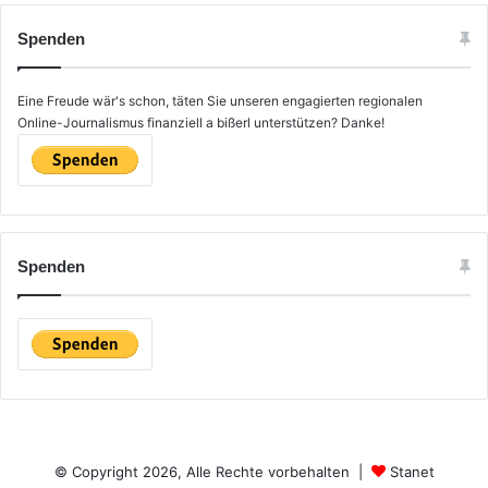
h
e
Spenden
n
n
a
Eine Freude wär's schon, täten Sie unseren engagierten regionalen
c
Online-Journalismus finanziell a bißerl unterstützen? Danke!
h
:
Spenden
© Copyright 2026, Alle Rechte vorbehalten |
Stanet