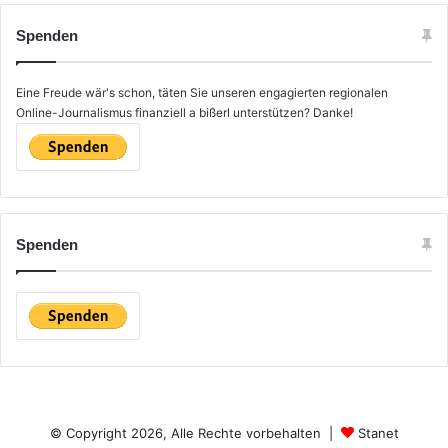
h
e
Spenden
n
n
a
Eine Freude wär's schon, täten Sie unseren engagierten regionalen
c
Online-Journalismus finanziell a bißerl unterstützen? Danke!
h
:
Spenden
© Copyright 2026, Alle Rechte vorbehalten |
Stanet