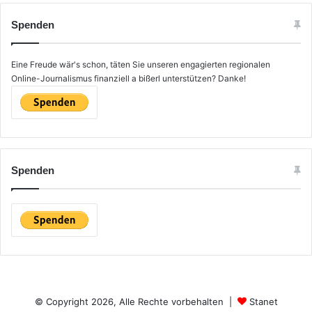
h
e
Spenden
n
n
a
Eine Freude wär's schon, täten Sie unseren engagierten regionalen
c
Online-Journalismus finanziell a bißerl unterstützen? Danke!
h
:
Spenden
© Copyright 2026, Alle Rechte vorbehalten |
Stanet